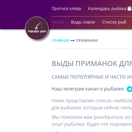
Прогноз клёва
Календарь рыбака
Лента
Виды ловли
Список рыб
ГЛАВНАЯ
ПРИМАНКИ
ВЫДЫ ПРИМАНОК ДЛ
САМЫЕ ПОПУЛЯРНЫЕ И ЧАСТО 
Наш телеграм канал о рыбалке
Ниже представлен список наибол
для рыбалки, которые сейчас пол
Мы поможем вам разобраться, есл
опыт рыбалки, будет что подчерпн