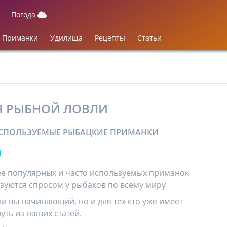
Погода
Приманки
Удилища
Рецепты
Статьи
Я РЫБНОЙ ЛОВЛИ
ИСПОЛЬЗУЕМЫЕ РЫБАЦКИЕ ПРИМАНКИ
ее популярных и часто используемых приманок
ьзуются спросом у рыбаков по всему миру
и вы начинающий, но и для тех кто уже имеет
уть из наших статей.