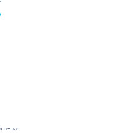
и!
Й ТРУБКИ