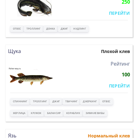
250
ПЕРЕЙТИ
ОТВЕС
ТРОЛЛИНГ
ДОНКА
ДЖИГ
НУДЛИНГ
Щука
Плохой клев
>
Рейтинг
100
ПЕРЕЙТИ
СПИННИНГ
ТРОЛЛИНГ
ДЖИГ
ТВИЧИНГ
ДЖЕРКИНГ
ОТВЕС
ЖЕРЛИЦА
КРУЖОК
БАЛАНСИР
КОРАБЛИК
ЗИМНИЕ ВИБЫ
Язь
Нормальный клев