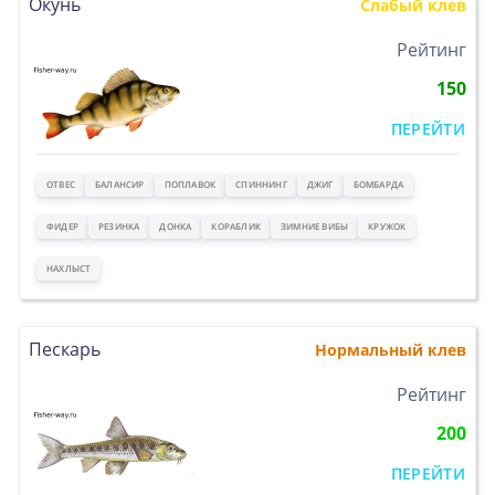
Окунь
Слабый клев
>
Рейтинг
150
ПЕРЕЙТИ
ОТВЕС
БАЛАНСИР
ПОПЛАВОК
СПИННИНГ
ДЖИГ
БОМБАРДА
ФИДЕР
РЕЗИНКА
ДОНКА
КОРАБЛИК
ЗИМНИЕ ВИБЫ
КРУЖОК
НАХЛЫСТ
Пескарь
Нормальный клев
>
Рейтинг
200
ПЕРЕЙТИ