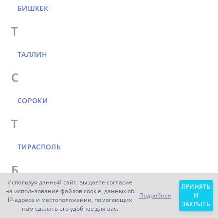
БИШКЕК
Т
ТАЛЛИН
С
СОРОКИ
Т
ТИРАСПОЛЬ
Б
Используя данный сайт, вы даете согласие
ПРИНЯТЬ
на использование файлов cookie, данных об
БАКУ
БЕРЛИН
Подробнее
И
IP-адресе и местоположении, помогающих
ЗАКРЫТЬ
нам сделать его удобнее для вас.
П