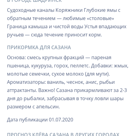
В ГОРОДЕ ШАДРИНСК
Судоходные каналы Коряжники Глубокие ямы с
обратным течением — любимые «столовые»
Граница камыша и чистой воды Устья впадающих
ручьев — сюда течение приносит корм.
ПРИКОРМКА ДЛЯ САЗАНА
Основа: смесь крупных фракций — пареная
пшеница, кукуруза, горох, пеллетс. Добавки: жмых,
молотые семечки, сухое молоко (для мути).
Ароматизаторы: ваниль, чеснок, анис, рыбьи
аттрактанты. Важно! Сазана прикармливают за 2-3
дня до рыбалки, забрасывая в точку ловли шары
размером с апельсин.
Дата публикации 01.07.2020
ПРОГНОЗ КЛЁВА САЗАНА В ДРУГИХ ГОРОДАХ