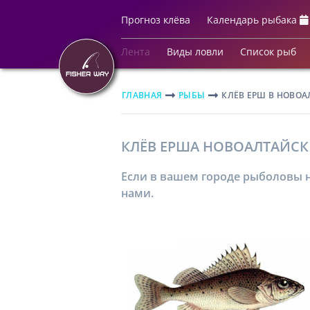
Прогноз клёва
Календарь рыбака
Лента
Виды ловли
Список рыб
ГЛАВНАЯ
РЫБЫ
КЛЁВ ЕРШ В НОВО
КЛЁВ ЕРША НОВОАЛТАЙСК
Если в вашем городе рыболовы н
нами.