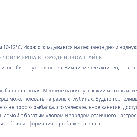
 10-12°C. Икра: откладывается на песчаное дно и водную
О ЛОВЛИ ЕРША В ГОРОДЕ НОВОАЛТАЙСК
дни, особенно утро и вечер. Зимой: менее активен, но л
- рыба осторожная. Меняйте наживку: свежий мотыль ил
рш может клевать на разных глубинах. Будьте терпеливы
 это не просто рыбалка, это увлекательное занятие, дост
ь домой с богатым уловом и зарядом отличного настроен
одробная информация о рыбалке на ерша.