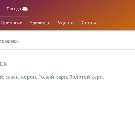
Погода
Приманки
Удилища
Рецепты
Статьи
-ФОМИНСК
СК
 сазан, короп, Голый карп, Золотой карп,
,