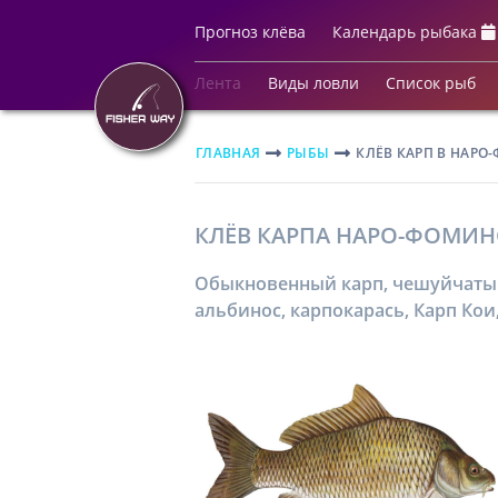
Прогноз клёва
Календарь рыбака
Лента
Виды ловли
Список рыб
ГЛАВНАЯ
РЫБЫ
КЛЁВ КАРП В НАРО
КЛЁВ КАРПА НАРО-ФОМИН
Обыкновенный карп, чешуйчатый,
альбинос, карпокарась, Карп Кои