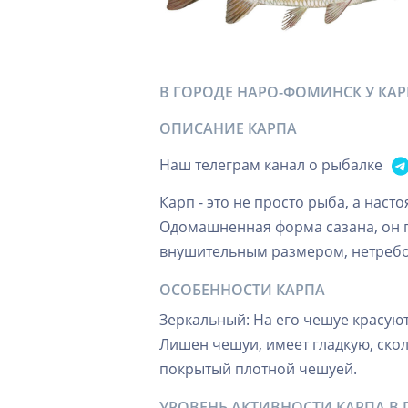
В ГОРОДЕ НАРО-ФОМИНСК У КА
ОПИСАНИЕ КАРПА
Наш телеграм канал о рыбалке
Карп - это не просто рыба, а нас
Одомашненная форма сазана, он 
внушительным размером, нетребо
ОСОБЕННОСТИ КАРПА
Зеркальный: На его чешуе красуют
Лишен чешуи, имеет гладкую, ско
покрытый плотной чешуей.
УРОВЕНЬ АКТИВНОСТИ КАРПА В