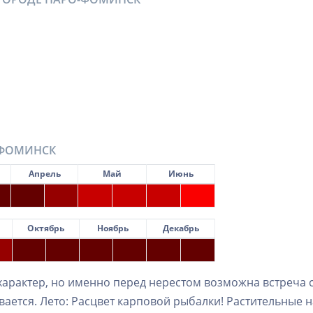
-ФОМИНСК
Апрель
Май
Июнь
Октябрь
Ноябрь
Декабрь
 характер, но именно перед нерестом возможна встреча 
вается. Лето: Расцвет карповой рыбалки! Растительные н