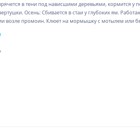
прячется в тени под нависшими деревьями, кормится у
вертушки. Осень: Сбивается в стаи у глубоких ям. Работа
ии возле промоин. Клюет на мормышку с мотылем или б
А