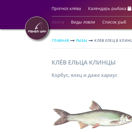
Прогноз клёва
Календарь рыбака
Лента
Виды ловли
Список рыб
ГЛАВНАЯ
РЫБЫ
КЛЁВ ЕЛЕЦ В КЛИН
КЛЁВ ЕЛЬЦА КЛИНЦЫ
Корбус, ялец и даже хариус