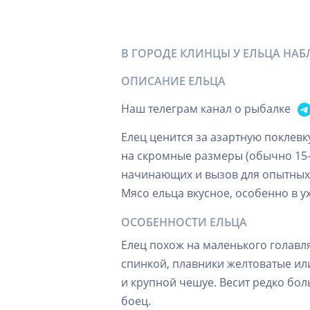
В ГОРОДЕ КЛИНЦЫ У ЕЛЬЦА НА
ОПИСАНИЕ ЕЛЬЦА
Наш телеграм канал о рыбалке
Елец ценится за азартную поклев
на скромные размеры (обычно 15-2
начинающих и вызов для опытных:
Мясо ельца вкусное, особенно в у
ОСОБЕННОСТИ ЕЛЬЦА
Елец похож на маленького голавля
спинкой, плавники желтоватые ил
и крупной чешуе. Весит редко бол
боец.