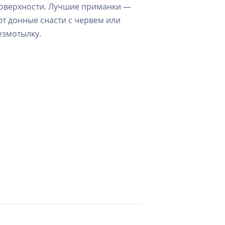
 поверхности. Лучшие приманки —
ют донные снасти с червем или
езмотылку.