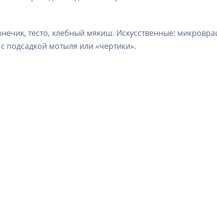
знечик, тесто, хлебный мякиш. Искусственные: микровра
 подсадкой мотыля или «чертики».