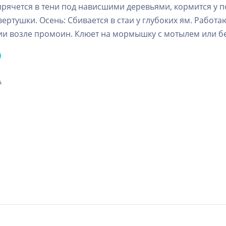
прячется в тени под нависшими деревьями, кормится у
вертушки. Осень: Сбивается в стаи у глубоких ям. Работа
ии возле промоин. Клюет на мормышку с мотылем или б
А