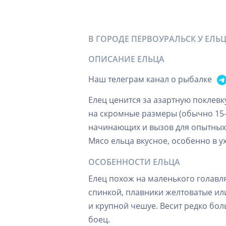
В ГОРОДЕ ПЕРВОУРАЛЬСК У ЕЛ
ОПИСАНИЕ ЕЛЬЦА
Наш телеграм канал о рыбалке
Елец ценится за азартную поклев
на скромные размеры (обычно 15-2
начинающих и вызов для опытных:
Мясо ельца вкусное, особенно в у
ОСОБЕННОСТИ ЕЛЬЦА
Елец похож на маленького голавля
спинкой, плавники желтоватые ил
и крупной чешуе. Весит редко бол
боец.