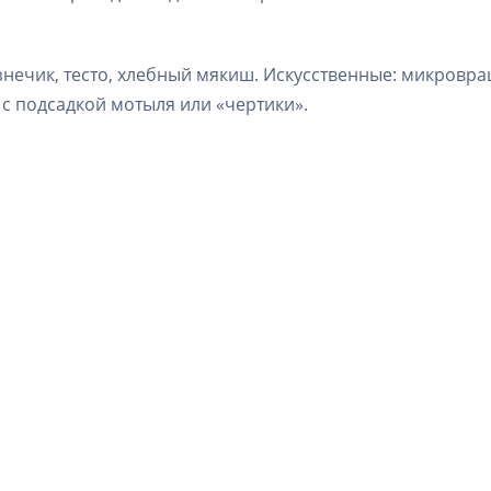
знечик, тесто, хлебный мякиш. Искусственные: микровра
 подсадкой мотыля или «чертики».