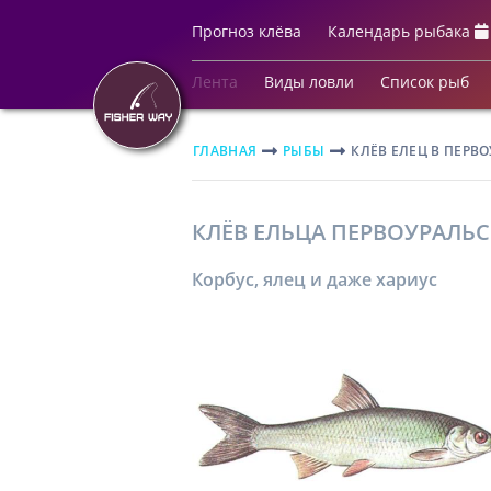
Прогноз клёва
Календарь рыбака
Лента
Виды ловли
Список рыб
ГЛАВНАЯ
РЫБЫ
КЛЁВ ЕЛЕЦ В ПЕРВ
КЛЁВ ЕЛЬЦА ПЕРВОУРАЛЬС
Корбус, ялец и даже хариус