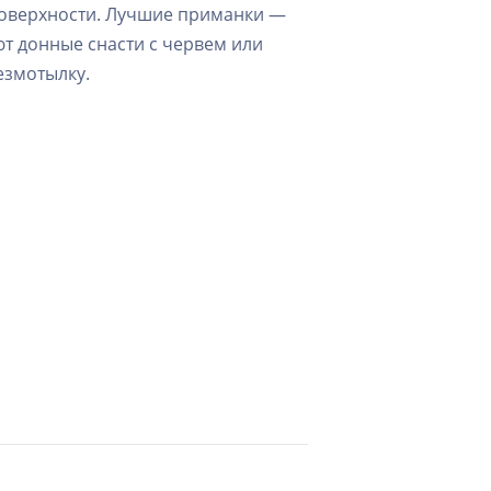
 поверхности. Лучшие приманки —
ют донные снасти с червем или
езмотылку.