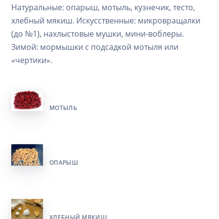
Натуральные: опарыш, мотыль, кузнечик, тесто,
хлебный мякиш. Искусственные: микровращалки
(до №1), нахлыстовые мушки, мини-воблеры.
Зимой: мормышки с подсадкой мотыля или
«чертики».
МОТЫЛЬ
ОПАРЫШ
ХЛЕБНЫЙ МЯКИШ