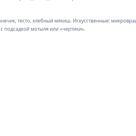
знечик, тесто, хлебный мякиш. Искусственные: микровра
 подсадкой мотыля или «чертики».