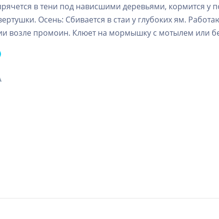
прячется в тени под нависшими деревьями, кормится у
вертушки. Осень: Сбивается в стаи у глубоких ям. Работа
ии возле промоин. Клюет на мормышку с мотылем или б
А