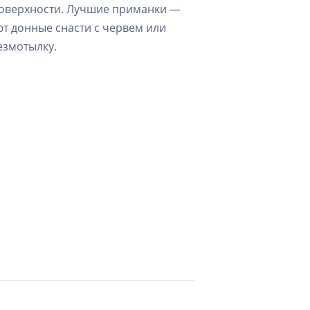
 поверхности. Лучшие приманки —
ют донные снасти с червем или
езмотылку.