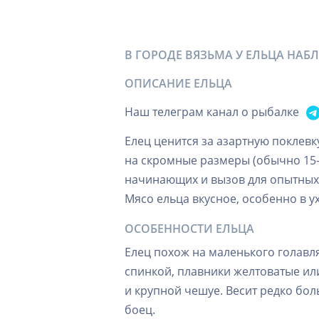
В ГОРОДЕ ВЯЗЬМА У ЕЛЬЦА НА
ОПИСАНИЕ ЕЛЬЦА
Наш телеграм канал о рыбалке
Елец ценится за азартную поклев
на скромные размеры (обычно 15-2
начинающих и вызов для опытных:
Мясо ельца вкусное, особенно в у
ОСОБЕННОСТИ ЕЛЬЦА
Елец похож на маленького голавля
спинкой, плавники желтоватые ил
и крупной чешуе. Весит редко бол
боец.