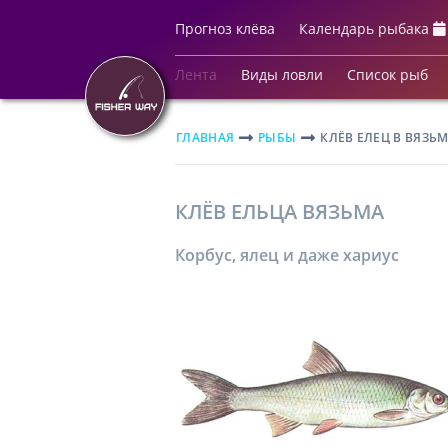
Прогноз клёва
Календарь рыбака
Лента
Виды ловли
Список рыб
ГЛАВНАЯ
РЫБЫ
КЛЁВ ЕЛЕЦ В ВЯЗЬ
КЛЁВ ЕЛЬЦА ВЯЗЬМА
Корбус, ялец и даже хариус