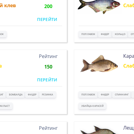
й клев
Сла
200
ПЕРЕЙТИ
ВОК
ПОПЛАВОК
ФИДЕР
КОЛЬЦО
ОТ
Кар
Рейтинг
в
Сла
150
ПЕРЕЙТИ
ИГ
БОМБАРДА
ФИДЕР
РЕЗИНКА
ПОПЛАВОК
ФИДЕР
СПИННИНГ
АХЛЫСТ
УБИЙЦА-КАРАСЕЙ
Лещ
Рейтинг