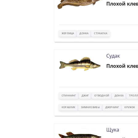
Плохой кле
ЖЕРЛИЦА
ДОНКА
СТУКАЛКА
Судак
Плохой кле
СПИННИНГ
ДЖИГ
ОТВОДНОЙ
ДОНКА
ТРОЛЛ
КОРАБЛИК
ЗИМНИЕ ВИБЫ
ДЖЕРКИНГ
КРУЖОК
Щука