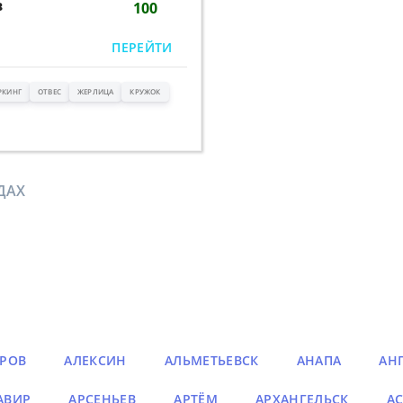
в
100
ПЕРЕЙТИ
РКИНГ
ОТВЕС
ЖЕРЛИЦА
КРУЖОК
ДАХ
РОВ
АЛЕКСИН
АЛЬМЕТЬЕВСК
АНАПА
АН
АВИР
АРСЕНЬЕВ
АРТЁМ
АРХАНГЕЛЬСК
АС