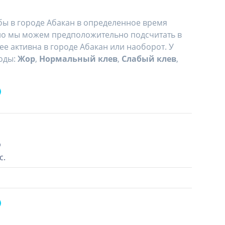
ыбы в городе Абакан в определенное время
, но мы можем предположительно подсчитать в
ее активна в городе Абакан или наоборот. У
оды:
Жор
,
Нормальный клев
,
Слабый клев
,
р
с.