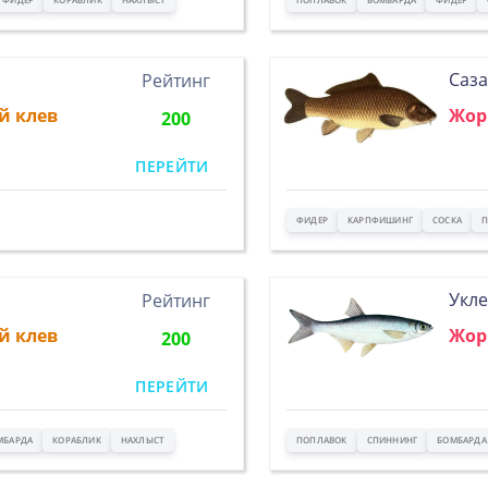
Саз
Рейтинг
й клев
Жор
200
ПЕРЕЙТИ
ФИДЕР
КАРПФИШИНГ
СОСКА
П
Укле
Рейтинг
й клев
Жор
200
ПЕРЕЙТИ
МБАРДА
КОРАБЛИК
НАХЛЫСТ
ПОПЛАВОК
СПИННИНГ
БОМБАРДА