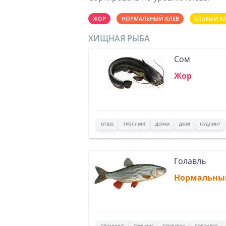
ЖОР
НОРМАЛЬНЫЙ КЛЕВ
СЛАБЫЙ К
ХИЩНАЯ РЫБА
Сом
Жор
ОТВЕС
ТРОЛЛИНГ
ДОНКА
ДЖИГ
НУДЛИНГ
Голавль
Нормальны
СПИННИНГ
ТВИЧИНГ
БОМБАРДА
ПОПЛАВОК