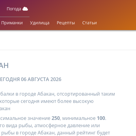
Погода
Приманки
Удилища
Рецепты
Статьи
АН
ЕГОДНЯ 06 АВГУСТА 2026
балки в городе Абакан, отсортированный таким
, которые сегодня имеют более высокую
акан
ксимальное значение
250
, минимальное
100
.
го вида рыбы, атмосферное давление или
 рыбы в городе Абакан, данный рейтинг будет