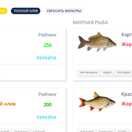
ЛЕВ
ПЛОХОЙ КЛЕВ
СБРОСИТЬ ФИЛЬТРЫ
МИРНАЯ РЫБА
Кар
Рейтинг
Жор
250
ПЕРЕЙТИ
КАРПФИШИНГ
ФИДЕР
ПОПЛАВОК
Кра
Рейтинг
й клев
Жор
200
ПЕРЕЙТИ
ФИДЕР
КОРАБЛИК
НАХЛЫСТ
ПОПЛАВОК
БОМБАРДА
ФИДЕР