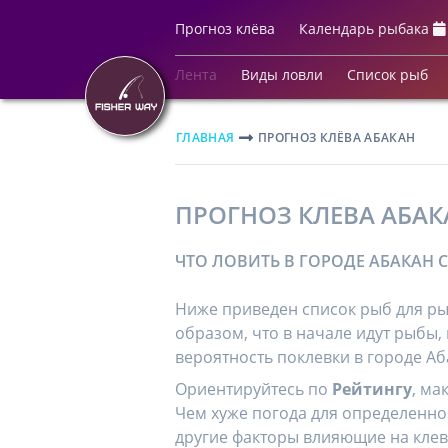
Прогноз клёва
Календарь рыбака
Лента
Виды ловли
Список рыб
ГЛАВНАЯ
ПРОГНОЗ КЛЁВА АБАКАН
ПРОГНОЗ КЛЕВА АБАК
ЧТО ЛОВИТЬ В ГОРОДЕ АБАКАН С
Ниже приведен список рыб для ры
образом, что в начале идут рыбы
вероятность поклевки в городе Аб
Ориентируйтесь по
Рейтингу
, ма
Чем хуже погода для определенно
другие факторы влияющие на клев