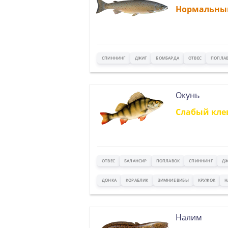
Нормальны
СПИННИНГ
ДЖИГ
БОМБАРДА
ОТВЕС
ПОПЛА
Окунь
Слабый кле
ОТВЕС
БАЛАНСИР
ПОПЛАВОК
СПИННИНГ
ДЖ
ДОНКА
КОРАБЛИК
ЗИМНИЕ ВИБЫ
КРУЖОК
Н
Налим