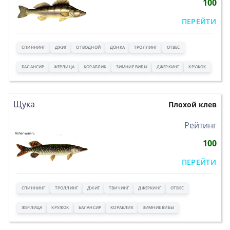
100
ПЕРЕЙТИ
СПИННИНГ
ДЖИГ
ОТВОДНОЙ
ДОНКА
ТРОЛЛИНГ
ОТВЕС
БАЛАНСИР
ЖЕРЛИЦА
КОРАБЛИК
ЗИМНИЕ ВИБЫ
ДЖЕРКИНГ
КРУЖОК
Щука
Плохой клев
>
Рейтинг
100
ПЕРЕЙТИ
СПИННИНГ
ТРОЛЛИНГ
ДЖИГ
ТВИЧИНГ
ДЖЕРКИНГ
ОТВЕС
ЖЕРЛИЦА
КРУЖОК
БАЛАНСИР
КОРАБЛИК
ЗИМНИЕ ВИБЫ