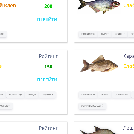
й клев
Сла
200
ПЕРЕЙТИ
ВОК
ПОПЛАВОК
ФИДЕР
КОЛЬЦО
ОТ
Кар
Рейтинг
в
Сла
150
ПЕРЕЙТИ
ИГ
БОМБАРДА
ФИДЕР
РЕЗИНКА
ПОПЛАВОК
ФИДЕР
СПИННИНГ
АХЛЫСТ
УБИЙЦА-КАРАСЕЙ
Лещ
Рейтинг