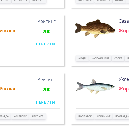
Саз
Рейтинг
й клев
Жор
200
ПЕРЕЙТИ
ФИДЕР
КАРПФИШИНГ
СОСКА
П
Укле
Рейтинг
й клев
Жор
200
ПЕРЕЙТИ
МБАРДА
КОРАБЛИК
НАХЛЫСТ
ПОПЛАВОК
СПИННИНГ
БОМБАРДА