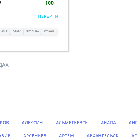
в
100
ПЕРЕЙТИ
РКИНГ
ОТВЕС
ЖЕРЛИЦА
КРУЖОК
ДАХ
РОВ
АЛЕКСИН
АЛЬМЕТЬЕВСК
АНАПА
АН
АВИР
АРСЕНЬЕВ
АРТЁМ
АРХАНГЕЛЬСК
АС