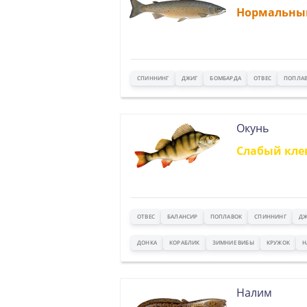
Нормальны
СПИННИНГ
ДЖИГ
БОМБАРДА
ОТВЕС
ПОПЛА
Окунь
Слабый кле
ОТВЕС
БАЛАНСИР
ПОПЛАВОК
СПИННИНГ
ДЖ
ДОНКА
КОРАБЛИК
ЗИМНИЕ ВИБЫ
КРУЖОК
Н
Налим