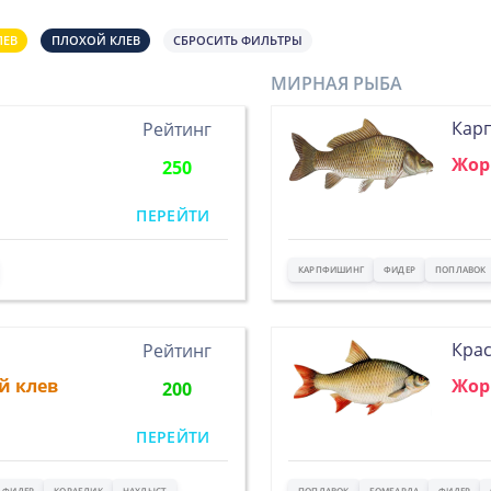
ЛЕВ
ПЛОХОЙ КЛЕВ
СБРОСИТЬ ФИЛЬТРЫ
МИРНАЯ РЫБА
Кар
Рейтинг
Жор
250
ПЕРЕЙТИ
КАРПФИШИНГ
ФИДЕР
ПОПЛАВОК
Кра
Рейтинг
й клев
Жор
200
ПЕРЕЙТИ
ФИДЕР
КОРАБЛИК
НАХЛЫСТ
ПОПЛАВОК
БОМБАРДА
ФИДЕР