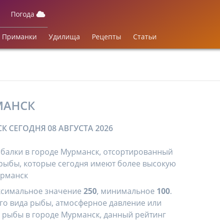
Погода
Приманки
Удилища
Рецепты
Статьи
МАНСК
 СЕГОДНЯ 08 АВГУСТА 2026
балки в городе Мурманск, отсортированный
 рыбы, которые сегодня имеют более высокую
урманск
ксимальное значение
250
, минимальное
100
.
го вида рыбы, атмосферное давление или
 рыбы в городе Мурманск, данный рейтинг