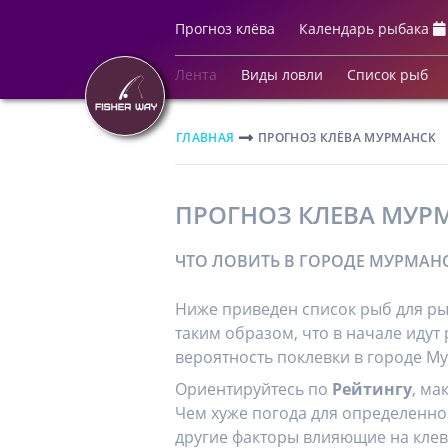
Прогноз клёва
Календарь рыбака
Лента
Виды ловли
Список рыб
ГЛАВНАЯ
ПРОГНОЗ КЛЁВА МУРМАНСК
ПРОГНОЗ КЛЕВА МУР
ЧТО ЛОВИТЬ В ГОРОДЕ МУРМАНСК
Ниже приведен список рыб для ры
таким образом, что в начале идут
вероятность поклевки в городе М
Ориентируйтесь по
Рейтингу
, ма
Чем хуже погода для определенно
другие факторы влияющие на клев