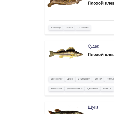
Плохой кле
ЖЕРЛИЦА
ДОНКА
СТУКАЛКА
Судак
Плохой кле
СПИННИНГ
ДЖИГ
ОТВОДНОЙ
ДОНКА
ТРОЛЛ
КОРАБЛИК
ЗИМНИЕ ВИБЫ
ДЖЕРКИНГ
КРУЖОК
Щука