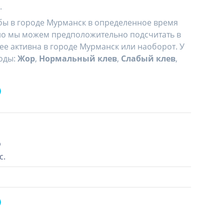
.
ыбы в городе Мурманск в определенное время
, но мы можем предположительно подсчитать в
ее активна в городе Мурманск или наоборот. У
оды:
Жор
,
Нормальный клев
,
Слабый клев
,
р
с.