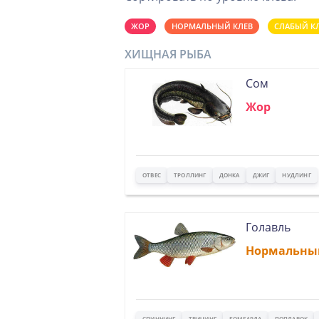
ЖОР
НОРМАЛЬНЫЙ КЛЕВ
СЛАБЫЙ К
ХИЩНАЯ РЫБА
Сом
Жор
ОТВЕС
ТРОЛЛИНГ
ДОНКА
ДЖИГ
НУДЛИНГ
Голавль
Нормальны
СПИННИНГ
ТВИЧИНГ
БОМБАРДА
ПОПЛАВОК