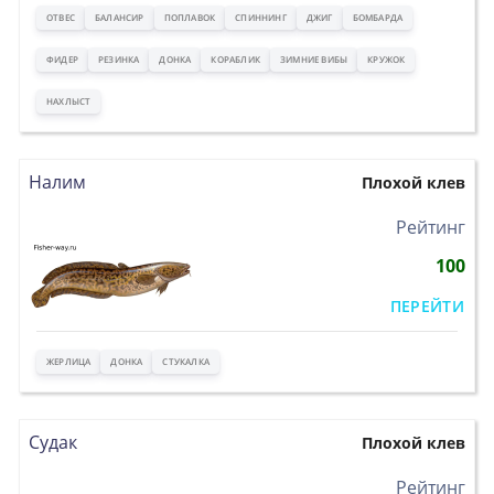
ОТВЕС
БАЛАНСИР
ПОПЛАВОК
СПИННИНГ
ДЖИГ
БОМБАРДА
ФИДЕР
РЕЗИНКА
ДОНКА
КОРАБЛИК
ЗИМНИЕ ВИБЫ
КРУЖОК
НАХЛЫСТ
Налим
Плохой клев
>
Рейтинг
100
ПЕРЕЙТИ
ЖЕРЛИЦА
ДОНКА
СТУКАЛКА
Судак
Плохой клев
>
Рейтинг