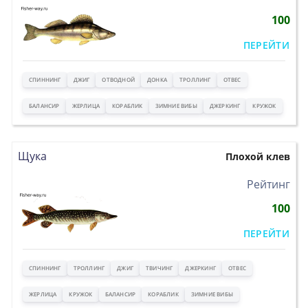
100
ПЕРЕЙТИ
СПИННИНГ
ДЖИГ
ОТВОДНОЙ
ДОНКА
ТРОЛЛИНГ
ОТВЕС
БАЛАНСИР
ЖЕРЛИЦА
КОРАБЛИК
ЗИМНИЕ ВИБЫ
ДЖЕРКИНГ
КРУЖОК
Щука
Плохой клев
>
Рейтинг
100
ПЕРЕЙТИ
СПИННИНГ
ТРОЛЛИНГ
ДЖИГ
ТВИЧИНГ
ДЖЕРКИНГ
ОТВЕС
ЖЕРЛИЦА
КРУЖОК
БАЛАНСИР
КОРАБЛИК
ЗИМНИЕ ВИБЫ