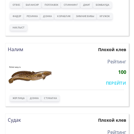
ОТВЕС
БАЛАНСИР
ПОПЛАВОК
СПИННИНГ
ДЖИГ
БОМБАРДА
ФИДЕР
РЕЗИНКА
ДОНКА
КОРАБЛИК
ЗИМНИЕ ВИБЫ
КРУЖОК
НАХЛЫСТ
Налим
Плохой клев
>
Рейтинг
100
ПЕРЕЙТИ
ЖЕРЛИЦА
ДОНКА
СТУКАЛКА
Судак
Плохой клев
>
Рейтинг