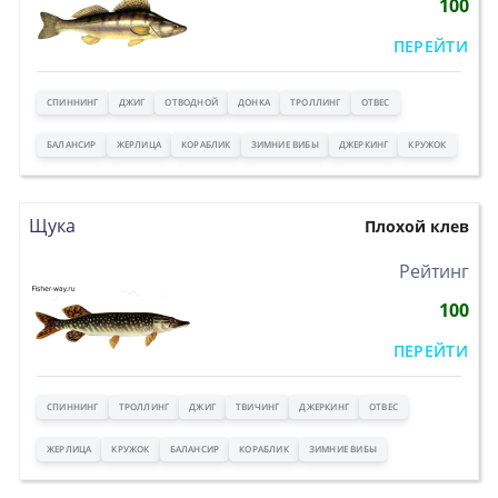
100
ПЕРЕЙТИ
СПИННИНГ
ДЖИГ
ОТВОДНОЙ
ДОНКА
ТРОЛЛИНГ
ОТВЕС
БАЛАНСИР
ЖЕРЛИЦА
КОРАБЛИК
ЗИМНИЕ ВИБЫ
ДЖЕРКИНГ
КРУЖОК
Щука
Плохой клев
>
Рейтинг
100
ПЕРЕЙТИ
СПИННИНГ
ТРОЛЛИНГ
ДЖИГ
ТВИЧИНГ
ДЖЕРКИНГ
ОТВЕС
ЖЕРЛИЦА
КРУЖОК
БАЛАНСИР
КОРАБЛИК
ЗИМНИЕ ВИБЫ