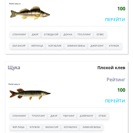
100
ПЕРЕЙТИ
СПИННИНГ
ДЖИГ
ОТВОДНОЙ
ДОНКА
ТРОЛЛИНГ
ОТВЕС
БАЛАНСИР
ЖЕРЛИЦА
КОРАБЛИК
ЗИМНИЕ ВИБЫ
ДЖЕРКИНГ
КРУЖОК
Щука
Плохой клев
>
Рейтинг
100
ПЕРЕЙТИ
СПИННИНГ
ТРОЛЛИНГ
ДЖИГ
ТВИЧИНГ
ДЖЕРКИНГ
ОТВЕС
ЖЕРЛИЦА
КРУЖОК
БАЛАНСИР
КОРАБЛИК
ЗИМНИЕ ВИБЫ