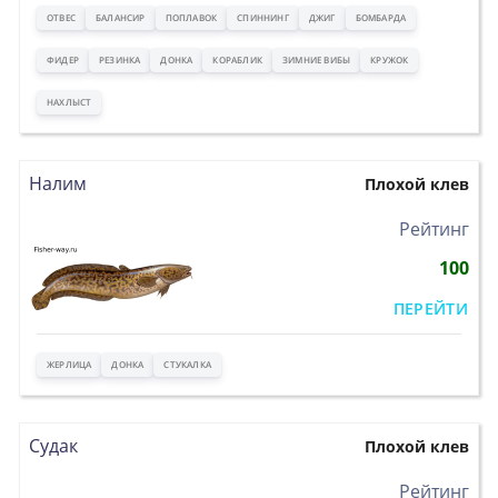
ОТВЕС
БАЛАНСИР
ПОПЛАВОК
СПИННИНГ
ДЖИГ
БОМБАРДА
ФИДЕР
РЕЗИНКА
ДОНКА
КОРАБЛИК
ЗИМНИЕ ВИБЫ
КРУЖОК
НАХЛЫСТ
Налим
Плохой клев
>
Рейтинг
100
ПЕРЕЙТИ
ЖЕРЛИЦА
ДОНКА
СТУКАЛКА
Судак
Плохой клев
>
Рейтинг