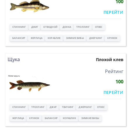
100
ПЕРЕЙТИ
СПИННИНГ
ДЖИГ
ОТВОДНОЙ
ДОНКА
ТРОЛЛИНГ
ОТВЕС
БАЛАНСИР
ЖЕРЛИЦА
КОРАБЛИК
ЗИМНИЕ ВИБЫ
ДЖЕРКИНГ
КРУЖОК
Щука
Плохой клев
>
Рейтинг
100
ПЕРЕЙТИ
СПИННИНГ
ТРОЛЛИНГ
ДЖИГ
ТВИЧИНГ
ДЖЕРКИНГ
ОТВЕС
ЖЕРЛИЦА
КРУЖОК
БАЛАНСИР
КОРАБЛИК
ЗИМНИЕ ВИБЫ