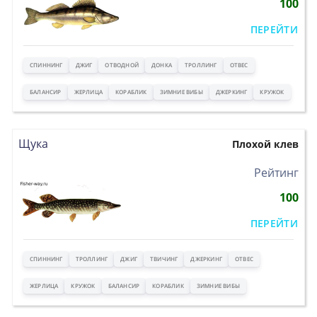
100
ПЕРЕЙТИ
СПИННИНГ
ДЖИГ
ОТВОДНОЙ
ДОНКА
ТРОЛЛИНГ
ОТВЕС
БАЛАНСИР
ЖЕРЛИЦА
КОРАБЛИК
ЗИМНИЕ ВИБЫ
ДЖЕРКИНГ
КРУЖОК
Щука
Плохой клев
>
Рейтинг
100
ПЕРЕЙТИ
СПИННИНГ
ТРОЛЛИНГ
ДЖИГ
ТВИЧИНГ
ДЖЕРКИНГ
ОТВЕС
ЖЕРЛИЦА
КРУЖОК
БАЛАНСИР
КОРАБЛИК
ЗИМНИЕ ВИБЫ