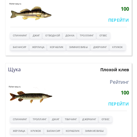
100
ПЕРЕЙТИ
СПИННИНГ
ДЖИГ
ОТВОДНОЙ
ДОНКА
ТРОЛЛИНГ
ОТВЕС
БАЛАНСИР
ЖЕРЛИЦА
КОРАБЛИК
ЗИМНИЕ ВИБЫ
ДЖЕРКИНГ
КРУЖОК
Щука
Плохой клев
>
Рейтинг
100
ПЕРЕЙТИ
СПИННИНГ
ТРОЛЛИНГ
ДЖИГ
ТВИЧИНГ
ДЖЕРКИНГ
ОТВЕС
ЖЕРЛИЦА
КРУЖОК
БАЛАНСИР
КОРАБЛИК
ЗИМНИЕ ВИБЫ