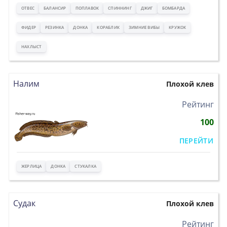
ОТВЕС
БАЛАНСИР
ПОПЛАВОК
СПИННИНГ
ДЖИГ
БОМБАРДА
ФИДЕР
РЕЗИНКА
ДОНКА
КОРАБЛИК
ЗИМНИЕ ВИБЫ
КРУЖОК
НАХЛЫСТ
Налим
Плохой клев
>
Рейтинг
100
ПЕРЕЙТИ
ЖЕРЛИЦА
ДОНКА
СТУКАЛКА
Судак
Плохой клев
>
Рейтинг