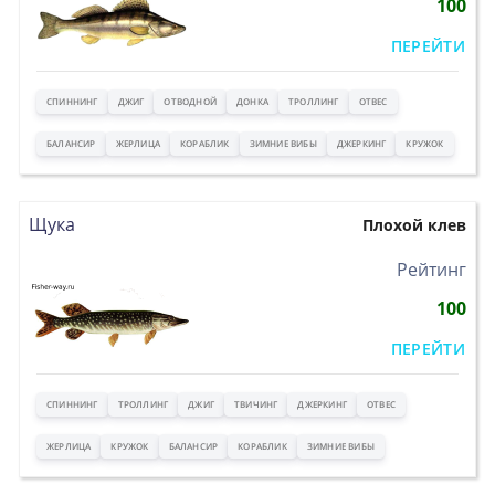
100
ПЕРЕЙТИ
СПИННИНГ
ДЖИГ
ОТВОДНОЙ
ДОНКА
ТРОЛЛИНГ
ОТВЕС
БАЛАНСИР
ЖЕРЛИЦА
КОРАБЛИК
ЗИМНИЕ ВИБЫ
ДЖЕРКИНГ
КРУЖОК
Щука
Плохой клев
>
Рейтинг
100
ПЕРЕЙТИ
СПИННИНГ
ТРОЛЛИНГ
ДЖИГ
ТВИЧИНГ
ДЖЕРКИНГ
ОТВЕС
ЖЕРЛИЦА
КРУЖОК
БАЛАНСИР
КОРАБЛИК
ЗИМНИЕ ВИБЫ